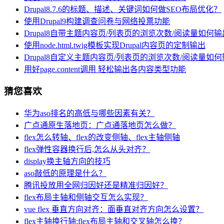
Drupal8.7.6的标题、描述、关键词如何做SEO布局优化？
使用Drupal9构建调查问卷与网络投票功能
Drupal8自带主题内容页/列表页的浏览次数/阅读量如何
使用node.html.twig模板实现Drupal内容页的定制输出
Drupal8自定义主题内容页/列表页的浏览次数/阅读量如
用好page.content调用 轻松输出各内容类型功能
猜您喜欢
华为aso排名的高低与哪些因素有关？
广点通原生落地页：广点通落地页怎么做？
flex怎么转轴、flex的改变侧轴、flex主轴侧轴
flex弹性容器换行后,怎么从头对齐？
display换主轴方向的技巧
aso敲低的原理是什么？
腾讯投放用全网归因好还是精准归因好？
flex布局主轴和侧轴交互怎么实现？
vue flex 垂直方向对齐：面垂直对齐方向怎么设置？
flex主轴换行轴:flex布局主轴和交叉轴怎么换？