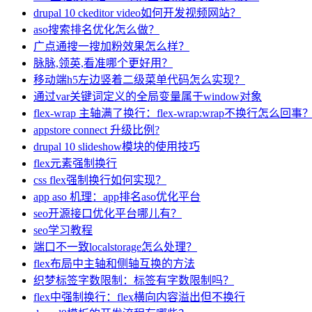
drupal 10 ckeditor video如何开发视频网站？
aso搜索排名优化怎么做？
广点通搜一搜加粉效果怎么样？
脉脉,领英,看准哪个更好用？
移动端h5左边竖着二级菜单代码怎么实现？
通过var关键词定义的全局变量属于window对象
flex-wrap 主轴满了换行：flex-wrap:wrap不换行怎么回事
appstore connect 升级比例?
drupal 10 slideshow模块的使用技巧
flex元素强制换行
css flex强制换行如何实现？
app aso 机理：app排名aso优化平台
seo开源接口优化平台哪儿有？
seo学习教程
端口不一致localstorage怎么处理？
flex布局中主轴和侧轴互换的方法
织梦标签字数限制：标签有字数限制吗？
flex中强制换行：flex横向内容溢出但不换行