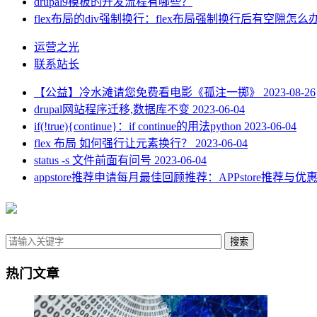
drupal9模板的开发流程有哪些？
flex布局的div强制换行：flex布局强制换行后有空隙怎么
运营之光
联系站长
【公益】冷水滩请您免费看电影《孤注一掷》
2023-08-26
drupal网站程序迁移,数据库不变
2023-06-04
if(!true){continue}：if continue的用法python
2023-06-04
flex 布局 如何强行让元素换行？
2023-06-04
status -s 文件前面有问号
2023-06-04
appstore推荐申请每月最佳回顾推荐：APPstore推荐与
搜索
热门文章