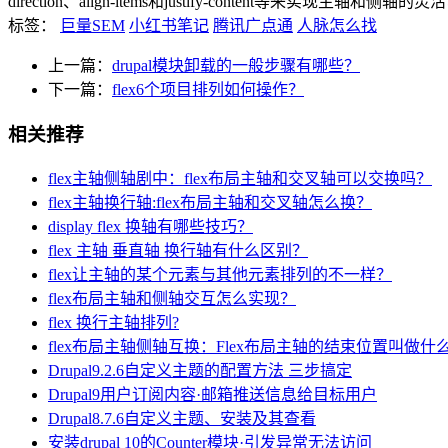
direction、align-items和justify-content等来实现
标签：
巨量SEM
小红书笔记
腾讯广点通
人脉怎么找
上一篇：
drupal模块卸载的一般步骤有哪些？
下一篇：
flex6个项目排列如何操作？
相关推荐
flex主轴侧轴剧中：flex布局主轴和交叉轴可以交换吗？
flex主轴换行轴:flex布局主轴和交叉轴怎么换？
display flex 换轴有哪些技巧？
flex 主轴 垂直轴 换行轴有什么区别？
flex让主轴的某个元素与其他元素排列的不一样？
flex布局主轴和侧轴交互怎么实现？
flex 换行主轴排列?
flex布局主轴侧轴互换：Flex布局主轴的结束位置叫做什
Drupal9.2.6自定义主题的配置方法 三步搞定
Drupal9用户订阅内容·邮箱推送信息给目标用户
Drupal8.7.6自定义主题、安装及其查看
安装drupal 10的Counter模块·引发异常无法访问